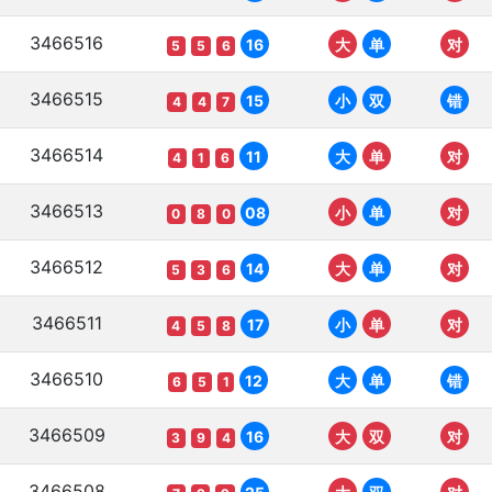
3466516
16
大
单
对
5
5
6
3466515
15
小
双
错
4
4
7
3466514
11
大
单
对
4
1
6
3466513
08
小
单
对
0
8
0
3466512
14
大
单
对
5
3
6
3466511
17
小
单
对
4
5
8
3466510
12
大
单
错
6
5
1
3466509
16
大
双
对
3
9
4
3466508