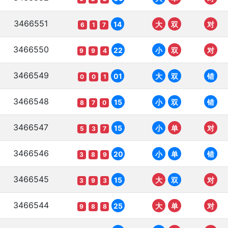
3466551
14
大
双
对
6
1
7
3466550
22
小
双
对
9
9
4
3466549
01
大
双
错
0
0
1
3466548
15
小
双
错
8
7
0
3466547
15
小
单
对
5
3
7
3466546
20
小
单
错
3
8
9
3466545
15
大
双
对
3
9
3
3466544
25
大
单
对
9
8
8